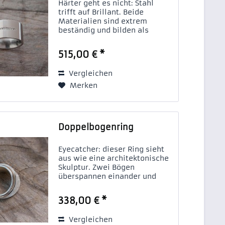
Härter geht es nicht: Stahl
trifft auf Brillant. Beide
Materialien sind extrem
beständig und bilden als
Schmuckring hier doch eine
harmonische Einheit. Eine
515,00 € *
absolut moderne
Interpretation klassischen
Vergleichen
Brillantschmucks, die man
nicht...
Merken
Doppelbogenring
Eyecatcher: dieser Ring sieht
aus wie eine architektonische
Skulptur. Zwei Bögen
überspannen einander und
bilden mit ihren
unterschiedlichen Oberflächen
338,00 € *
einen reizvollen Gegensatz.
Schließlich hat frau ja auch
Vergleichen
mehr als eine Facette, die...