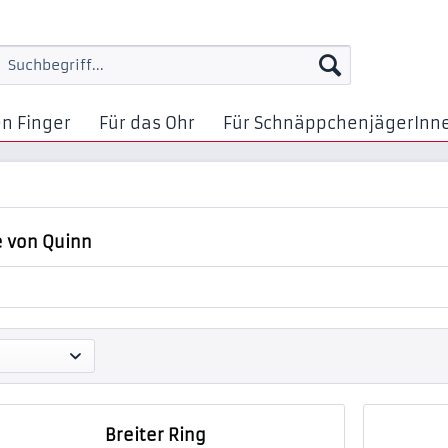
en Finger
Für das Ohr
Für SchnäppchenjägerInn
 von Quinn
Breiter Ring