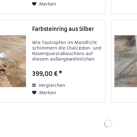
konisch...
Merken
Farbsteinring aus Silber
Wie Tautropfen im Mondlicht
schimmern die Chalcedon- und
Rosenquarzcabouchons auf
diesem außergewöhnlichen
Ring. Die zarte und luftig
gehaltene Ringschine besteht
399,00 € *
aus 925/- Sterling-Silber. Durch
diese außergewöhnliche
Vergleichen
Machart scheinen...
Merken