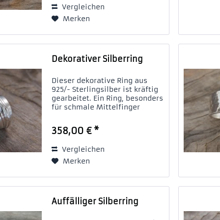
Vergleichen
unkonventionelle Anordnung.
So ein...
Merken
Dekorativer Silberring
Dieser dekorative Ring aus
925/- Sterlingsilber ist kräftig
gearbeitet. Ein Ring, besonders
für schmale Mittelfinger
geeignet. Auf jeden Fall ein
besonderes Stück.
358,00 € *
Vergleichen
Merken
Auffälliger Silberring