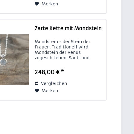
Merken
Zarte Kette mit Mondstein
Mondstein - der Stein der
Frauen. Traditionell wird
Mondstein der Venus
zugeschrieben. Sanft und
mystisch schimmert er hier in
unserem filigranen Anhänger,
248,00 € *
gefasst in 925/- Silber. Ein
kleiner Brillant sorgt für den
Vergleichen
harmonischen...
Merken