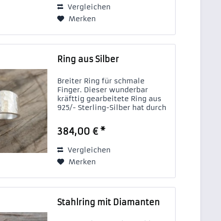
Vergleichen
Merken
Ring aus Silber
Breiter Ring für schmale
Finger. Dieser wunderbar
kräfttig gearbeitete Ring aus
925/- Sterling-Silber hat durch
seine gehämmerte Oberfläche
eine interessante Struktur. Ein
384,00 € *
schöner Schmuck für lange
Finger.
Vergleichen
Merken
Stahlring mit Diamanten