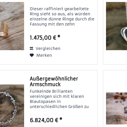
Dieser raffiniert gearbeitete
Ring sieht so aus, als würden
einzelne dünne Ringe durch die
Fassung mit den zehn
Brillanten in Form gehalten.
Tatsächlich ist das ganze aber
1.475,00 € *
ein stabiler Ring, der aus 585/-
Roségold gearbeitet wurde
Vergleichen
und...
Merken
Außergewöhnlicher
Armschmuck
Funkelnde Brillanten
vereinigen sich mit klaren
Blautopasen in
unterschiedlichen Größen zu
einem außergewöhnlichen
Schmuckstück. Die Steine sind
6.824,00 € *
in 585/- Weißgold gefasst und
bestechen durch ihre