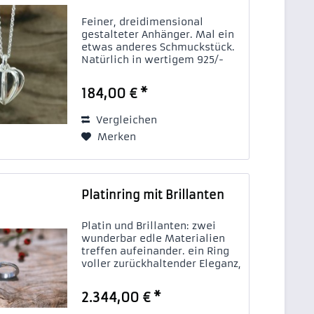
Feiner, dreidimensional
gestalteter Anhänger. Mal ein
etwas anderes Schmuckstück.
Natürlich in wertigem 925/-
Sterling-Silber gearbeitet.
184,00 € *
Vergleichen
Merken
Platinring mit Brillanten
Platin und Brillanten: zwei
wunderbar edle Materialien
treffen aufeinander. ein Ring
voller zurückhaltender Eleganz,
raffiniert im Design und mit
höchster handwerklicher
2.344,00 € *
Präzision in der Ausführung.