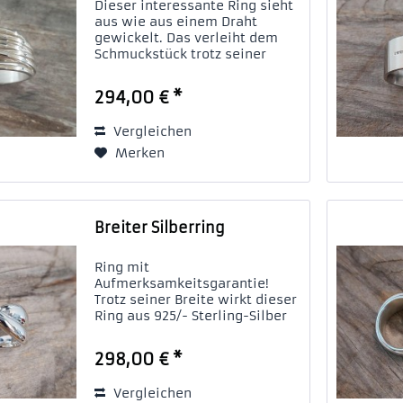
Dieser interessante Ring sieht
aus wie aus einem Draht
gewickelt. Das verleiht dem
Schmuckstück trotz seiner
Breite eine gewisse
Leichtigkeit. Auf keinen Fall
294,00 € *
gewöhnlich!
Vergleichen
Merken
Breiter Silberring
Ring mit
Aufmerksamkeitsgarantie!
Trotz seiner Breite wirkt dieser
Ring aus 925/- Sterling-Silber
nicht klobig, denn die beiden
übereinander geschwungenen
298,00 € *
Bögen geben dem
Schmuckstück Leichtigkeit. Da
Vergleichen
die Form nach unten hin