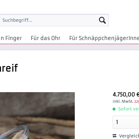
en Finger
Für das Ohr
Für SchnäppchenjägerInn
reif
4.750,00 €
inkl. MwSt.
zz
Sofort ve
Vergleic