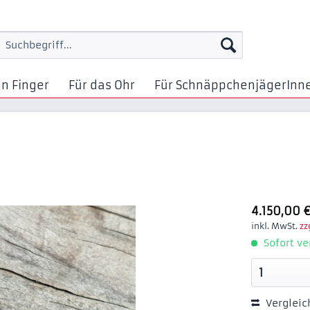
en Finger
Für das Ohr
Für SchnäppchenjägerInn
4.150,00 €
inkl. MwSt.
zz
Sofort ve
Vergleic