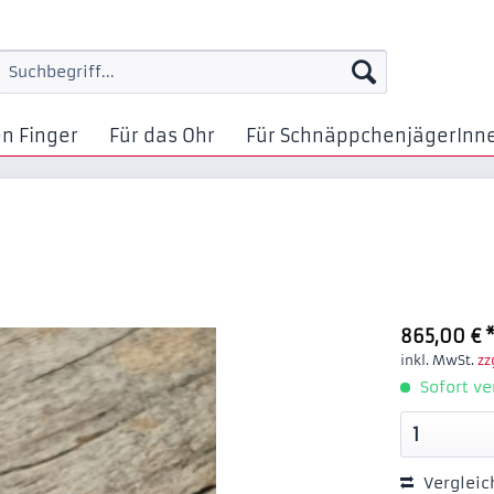
en Finger
Für das Ohr
Für SchnäppchenjägerInn
865,00 € 
inkl. MwSt.
zz
Sofort ve
Vergleic